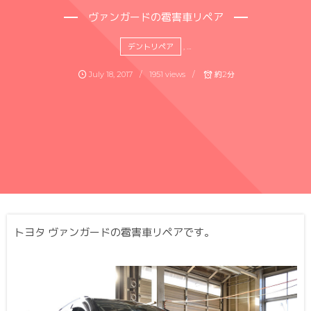
ヴァンガードの雹害車リペア
デントリペア
, …
July
18
,
2017
1951 views
約2分
トヨタ ヴァンガードの雹害車リペアです。