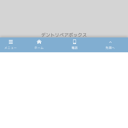
デントリペアボックス
〒341-0018 埼玉県三郷市早稲田4-13-3
メニュー
ホーム
電話
先頭へ
TEL 048-948-7315
OPEN 9:00-19:00
ホーム
デントリペア
雹害車修理
フロントガラスリペア