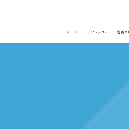
ホーム
デントリペア
雹害車