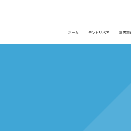
ホーム
デントリペア
雹害車