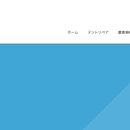
ホーム
デントリペア
雹害車