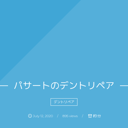
パサートのデントリペア
デントリペア
July
12
,
2020
895 views
約1分