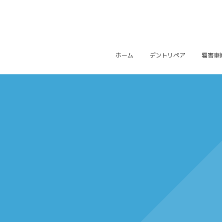
ホーム
デントリペア
雹害車